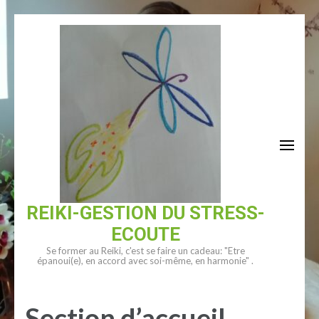
Aller
au
contenu
(Pressez
Entrée)
REIKI-GESTION DU STRESS-
ECOUTE
Se former au Reiki, c'est se faire un cadeau: "Etre
épanoui(e), en accord avec soi-même, en harmonie" .
Section d’accueil