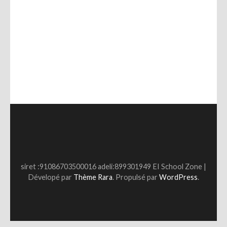
siret :91086703500016 adeli:899301949 EI
School Zone |
Dévelopé par
Thème Rara
. Propulsé par
WordPress
.